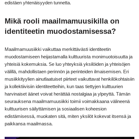
edistäen yhtenäisyyden tunnetta.
Mikä rooli maailmamuusikilla on
identiteetin muodostamisessa?
Maailmamuusiikki vaikuttaa merkittävästi identiteetin
muodostamiseen heijastamalla kulttuurista monimuotoisuutta ja
yhteisiä kokemuksia. Se luo yhteyksiä yksilöiden ja yhteisöjen
välillä, mahdollistaen perinnön ja perinteiden ilmaisemisen. Eri
musiikkityylien ainutlaatuiset piirteet vaikuttavat henkilökohtaisiin
ja kollektiivisiin identiteetteihin, kun taas tiettyjen kulttuurien
harvinaiset äänet voivat herättää nostalgiaa ja ylpeyttä. Tämän
seurauksena maailmamuusiikki toimii voimakkaana välineenä
kulttuurisen säilyttämisen ja sosiaalisen koheesion
edistämisessä, muokaten sitä, miten yksilöt kokevat itsensä ja
paikkansa maailmassa.