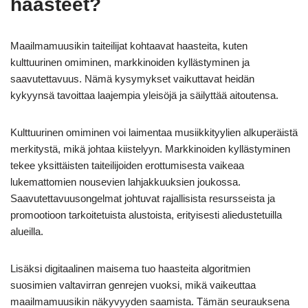
haasteet?
Maailmamuusikin taiteilijat kohtaavat haasteita, kuten
kulttuurinen omiminen, markkinoiden kyllästyminen ja
saavutettavuus. Nämä kysymykset vaikuttavat heidän
kykyynsä tavoittaa laajempia yleisöjä ja säilyttää aitoutensa.
Kulttuurinen omiminen voi laimentaa musiikkityylien alkuperäistä
merkitystä, mikä johtaa kiistelyyn. Markkinoiden kyllästyminen
tekee yksittäisten taiteilijoiden erottumisesta vaikeaa
lukemattomien nousevien lahjakkuuksien joukossa.
Saavutettavuusongelmat johtuvat rajallisista resursseista ja
promootioon tarkoitetuista alustoista, erityisesti aliedustetuilla
alueilla.
Lisäksi digitaalinen maisema tuo haasteita algoritmien
suosimien valtavirran genrejen vuoksi, mikä vaikeuttaa
maailmamuusikin näkyvyyden saamista. Tämän seurauksena