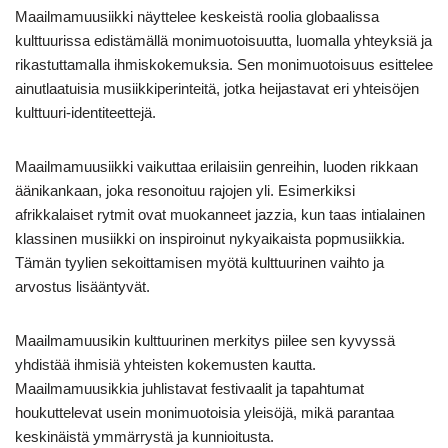
Maailmamuusiikki näyttelee keskeistä roolia globaalissa
kulttuurissa edistämällä monimuotoisuutta, luomalla yhteyksiä ja
rikastuttamalla ihmiskokemuksia. Sen monimuotoisuus esittelee
ainutlaatuisia musiikkiperinteitä, jotka heijastavat eri yhteisöjen
kulttuuri-identiteettejä.
Maailmamuusiikki vaikuttaa erilaisiin genreihin, luoden rikkaan
äänikankaan, joka resonoituu rajojen yli. Esimerkiksi
afrikkalaiset rytmit ovat muokanneet jazzia, kun taas intialainen
klassinen musiikki on inspiroinut nykyaikaista popmusiikkia.
Tämän tyylien sekoittamisen myötä kulttuurinen vaihto ja
arvostus lisääntyvät.
Maailmamuusikin kulttuurinen merkitys piilee sen kyvyssä
yhdistää ihmisiä yhteisten kokemusten kautta.
Maailmamuusikkia juhlistavat festivaalit ja tapahtumat
houkuttelevat usein monimuotoisia yleisöjä, mikä parantaa
keskinäistä ymmärrystä ja kunnioitusta.