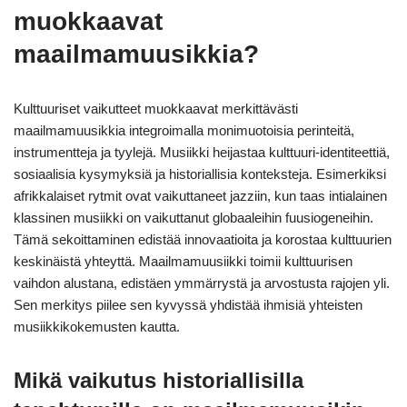
muokkaavat
maailmamuusikkia?
Kulttuuriset vaikutteet muokkaavat merkittävästi
maailmamuusikkia integroimalla monimuotoisia perinteitä,
instrumentteja ja tyylejä. Musiikki heijastaa kulttuuri-identiteettiä,
sosiaalisia kysymyksiä ja historiallisia konteksteja. Esimerkiksi
afrikkalaiset rytmit ovat vaikuttaneet jazziin, kun taas intialainen
klassinen musiikki on vaikuttanut globaaleihin fuusiogeneihin.
Tämä sekoittaminen edistää innovaatioita ja korostaa kulttuurien
keskinäistä yhteyttä. Maailmamuusiikki toimii kulttuurisen
vaihdon alustana, edistäen ymmärrystä ja arvostusta rajojen yli.
Sen merkitys piilee sen kyvyssä yhdistää ihmisiä yhteisten
musiikkikokemusten kautta.
Mikä vaikutus historiallisilla