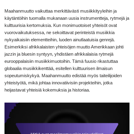
Maahanmuutto vaikuttaa merkittävästi musiikkityyleihin ja
käytäntöihin tuomalla mukanaan uusia instrumentteja, rytmejä ja
kulttuurisia kertomuksia. Kun monimuotoiset yhteisöt ovat
vuorovaikutuksessa, ne sekoittavat perinteistä musiikkia
nykyaikaisiin elementteihin, luoden ainutlaatuisia genrejä.
Esimerkiksi afrikkalaisten yhteisöjen muutto Amerikkaan johti
jazzin ja bluesin syntyyn, yhdistäen afrikkalaisia rytmejä
eurooppalaisiin musiikkimuotoihin. Tämä fuusio rikastuttaa
globaalia musiikkikenttää, esitellen kulttuurisen ilmaisun
sopeutumiskykyä. Maahanmuutto edistää myös taiteilijoiden
yhteistyötä, mikä johtaa innovatiivisiin projekteihin, jotka
heijastavat yhteisiä kokemuksia ja historiaa.