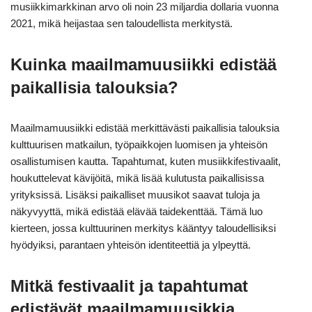
musiikkimarkkinan arvo oli noin 23 miljardia dollaria vuonna
2021, mikä heijastaa sen taloudellista merkitystä.
Kuinka maailmamuusiikki edistää
paikallisia talouksia?
Maailmamuusiikki edistää merkittävästi paikallisia talouksia
kulttuurisen matkailun, työpaikkojen luomisen ja yhteisön
osallistumisen kautta. Tapahtumat, kuten musiikkifestivaalit,
houkuttelevat kävijöitä, mikä lisää kulutusta paikallisissa
yrityksissä. Lisäksi paikalliset muusikot saavat tuloja ja
näkyvyyttä, mikä edistää elävää taidekenttää. Tämä luo
kierteen, jossa kulttuurinen merkitys kääntyy taloudellisiksi
hyödyiksi, parantaen yhteisön identiteettiä ja ylpeyttä.
Mitkä festivaalit ja tapahtumat
edistävät maailmamuusikkia