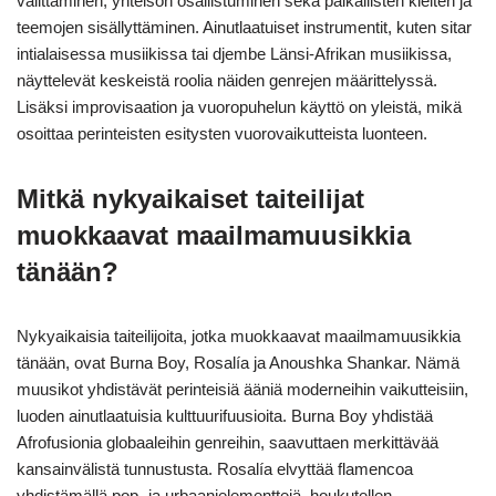
välittäminen, yhteisön osallistuminen sekä paikallisten kielten ja
teemojen sisällyttäminen. Ainutlaatuiset instrumentit, kuten sitar
intialaisessa musiikissa tai djembe Länsi-Afrikan musiikissa,
näyttelevät keskeistä roolia näiden genrejen määrittelyssä.
Lisäksi improvisaation ja vuoropuhelun käyttö on yleistä, mikä
osoittaa perinteisten esitysten vuorovaikutteista luonteen.
Mitkä nykyaikaiset taiteilijat
muokkaavat maailmamuusikkia
tänään?
Nykyaikaisia taiteilijoita, jotka muokkaavat maailmamuusikkia
tänään, ovat Burna Boy, Rosalía ja Anoushka Shankar. Nämä
muusikot yhdistävät perinteisiä ääniä moderneihin vaikutteisiin,
luoden ainutlaatuisia kulttuurifuusioita. Burna Boy yhdistää
Afrofusionia globaaleihin genreihin, saavuttaen merkittävää
kansainvälistä tunnustusta. Rosalía elvyttää flamencoa
yhdistämällä pop- ja urbaanielementtejä, houkutellen