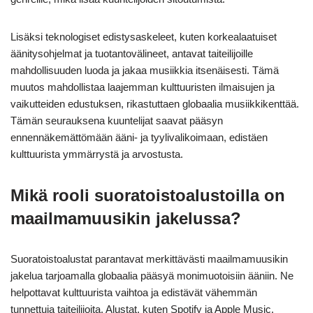
Lisäksi teknologiset edistysaskeleet, kuten korkealaatuiset
äänitysohjelmat ja tuotantovälineet, antavat taiteilijoille
mahdollisuuden luoda ja jakaa musiikkia itsenäisesti. Tämä
muutos mahdollistaa laajemman kulttuuristen ilmaisujen ja
vaikutteiden edustuksen, rikastuttaen globaalia musiikkikenttää.
Tämän seurauksena kuuntelijat saavat pääsyn
ennennäkemättömään ääni- ja tyylivalikoimaan, edistäen
kulttuurista ymmärrystä ja arvostusta.
Mikä rooli suoratoistoalustoilla on
maailmamuusikin jakelussa?
Suoratoistoalustat parantavat merkittävästi maailmamuusikin
jakelua tarjoamalla globaalia pääsyä monimuotoisiin ääniin. Ne
helpottavat kulttuurista vaihtoa ja edistävät vähemmän
tunnettuja taiteilijoita. Alustat, kuten Spotify ja Apple Music,