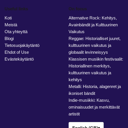
Useful links
On focus
Koti
Alternative Rock: Kehitys,
Meistä
Avainbändit ja Kulttuurinen
Ota yhteyttä
Vaikutus
Blogi
Reggae: Historialliset juuret,
Tietosuojakäytäntö
kulttuurinen vaikutus ja
Ehdot of Use
globaalit levinneisyys
Evästekäytäntö
Klassisen musiikin festivaalit:
Historiallinen merkitys,
kulttuurinen vaikutus ja
kehitys
Metalli: Historia, alagenret ja
ikoniset bändit
Indie-musiikki: Kasvu,
ominaisuudet ja merkittävät
artistit
English (GB)
▾