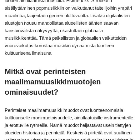
luoden ainutlaatuisia fuusioita. Esimerkiksi Afrobeatin
sisällyttäminen popmusiikkiin on vaikuttanut taiteilijoihin ympäri
maailmaa, laajentaen genren ulottuvuutta. Lisäksi digitaalisten
alustojen nousu mahdollistaa alueellisten äänten saavan
kansainvälistä näkyvyyttä, rikastuttaen globaalia
musiikkikenttää. Tämä paikallisten ja globaalien vaikutteiden
vuorovaikutus korostaa musiikin dynaamista luonteen
kulttuurisena ilmaisuna.
Mitkä ovat perinteisten
maailmamuusikkimuotojen
ominaisuudet?
Perinteiset maailmamuusikkimuodot ovat luonteenomaisia
kulttuuriselle monimuotoisuudelle, ainutlaatuisille instrumenteille
ja erottuville rytmeille. Nämä muodot heijastavat usein tiettyjen
alueiden historiaa ja perinteitä. Keskeisiä piirteitä ovat suullinen