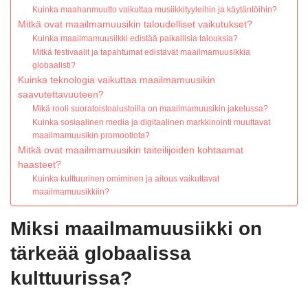
Kuinka maahanmuutto vaikuttaa musiikkityyleihin ja käytäntöihin?
Mitkä ovat maailmamuusikin taloudelliset vaikutukset?
Kuinka maailmamuusiikki edistää paikallisia talouksia?
Mitkä festivaalit ja tapahtumat edistävät maailmamuusikkia
globaalisti?
Kuinka teknologia vaikuttaa maailmamuusikin
saavutettavuuteen?
Mikä rooli suoratoistoalustoilla on maailmamuusikin jakelussa?
Kuinka sosiaalinen media ja digitaalinen markkinointi muuttavat
maailmamuusikin promootiota?
Mitkä ovat maailmamuusikin taiteilijoiden kohtaamat
haasteet?
Kuinka kulttuurinen omiminen ja aitous vaikuttavat
maailmamuusikkiin?
Miksi maailmamuusiikki on
tärkeää globaalissa
kulttuurissa?