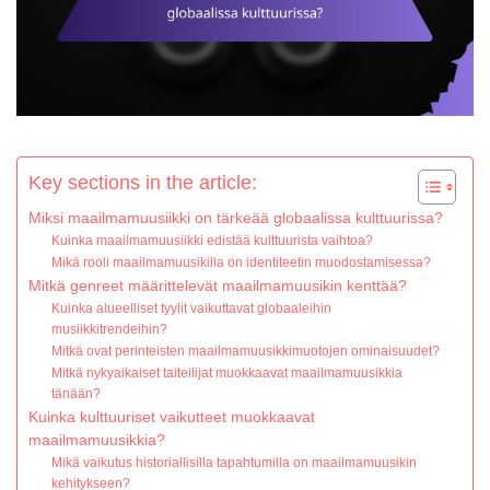
Key sections in the article:
Miksi maailmamuusiikki on tärkeää globaalissa kulttuurissa?
Kuinka maailmamuusiikki edistää kulttuurista vaihtoa?
Mikä rooli maailmamuusikilla on identiteetin muodostamisessa?
Mitkä genreet määrittelevät maailmamuusikin kenttää?
Kuinka alueelliset tyylit vaikuttavat globaaleihin
musiikkitrendeihin?
Mitkä ovat perinteisten maailmamuusikkimuotojen ominaisuudet?
Mitkä nykyaikaiset taiteilijat muokkaavat maailmamuusikkia
tänään?
Kuinka kulttuuriset vaikutteet muokkaavat
maailmamuusikkia?
Mikä vaikutus historiallisilla tapahtumilla on maailmamuusikin
kehitykseen?