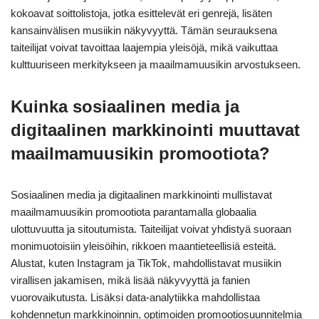
kokoavat soittolistoja, jotka esittelevät eri genrejä, lisäten
kansainvälisen musiikin näkyvyyttä. Tämän seurauksena
taiteilijat voivat tavoittaa laajempia yleisöjä, mikä vaikuttaa
kulttuuriseen merkitykseen ja maailmamuusikin arvostukseen.
Kuinka sosiaalinen media ja
digitaalinen markkinointi muuttavat
maailmamuusikin promootiota?
Sosiaalinen media ja digitaalinen markkinointi mullistavat
maailmamuusikin promootiota parantamalla globaalia
ulottuvuutta ja sitoutumista. Taiteilijat voivat yhdistyä suoraan
monimuotoisiin yleisöihin, rikkoen maantieteellisiä esteitä.
Alustat, kuten Instagram ja TikTok, mahdollistavat musiikin
virallisen jakamisen, mikä lisää näkyvyyttä ja fanien
vuorovaikutusta. Lisäksi data-analytiikka mahdollistaa
kohdennetun markkinoinnin, optimoiden promootiosuunnitelmia