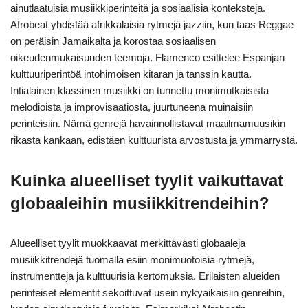
ainutlaatuisia musiikkiperinteitä ja sosiaalisia konteksteja.
Afrobeat yhdistää afrikkalaisia rytmejä jazziin, kun taas Reggae
on peräisin Jamaikalta ja korostaa sosiaalisen
oikeudenmukaisuuden teemoja. Flamenco esittelee Espanjan
kulttuuriperintöä intohimoisen kitaran ja tanssin kautta.
Intialainen klassinen musiikki on tunnettu monimutkaisista
melodioista ja improvisaatiosta, juurtuneena muinaisiin
perinteisiin. Nämä genrejä havainnollistavat maailmamuusikin
rikasta kankaan, edistäen kulttuurista arvostusta ja ymmärrystä.
Kuinka alueelliset tyylit vaikuttavat
globaaleihin musiikkitrendeihin?
Alueelliset tyylit muokkaavat merkittävästi globaaleja
musiikkitrendejä tuomalla esiin monimuotoisia rytmejä,
instrumentteja ja kulttuurisia kertomuksia. Erilaisten alueiden
perinteiset elementit sekoittuvat usein nykyaikaisiin genreihin,