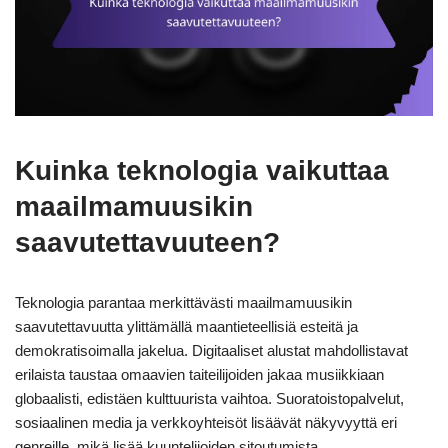
Kuinka teknologia vaikuttaa
maailmamuusikin
saavutettavuuteen?
Teknologia parantaa merkittävästi maailmamuusikin
saavutettavuutta ylittämällä maantieteellisiä esteitä ja
demokratisoimalla jakelua. Digitaaliset alustat mahdollistavat
erilaista taustaa omaavien taiteilijoiden jakaa musiikkiaan
globaalisti, edistäen kulttuurista vaihtoa. Suoratoistopalvelut,
sosiaalinen media ja verkkoyhteisöt lisäävät näkyvyyttä eri
genreille, mikä lisää kuuntelijoiden sitoutumista.