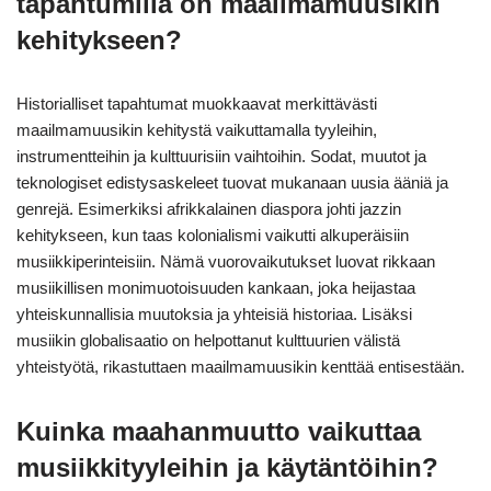
tapahtumilla on maailmamuusikin
kehitykseen?
Historialliset tapahtumat muokkaavat merkittävästi
maailmamuusikin kehitystä vaikuttamalla tyyleihin,
instrumentteihin ja kulttuurisiin vaihtoihin. Sodat, muutot ja
teknologiset edistysaskeleet tuovat mukanaan uusia ääniä ja
genrejä. Esimerkiksi afrikkalainen diaspora johti jazzin
kehitykseen, kun taas kolonialismi vaikutti alkuperäisiin
musiikkiperinteisiin. Nämä vuorovaikutukset luovat rikkaan
musiikillisen monimuotoisuuden kankaan, joka heijastaa
yhteiskunnallisia muutoksia ja yhteisiä historiaa. Lisäksi
musiikin globalisaatio on helpottanut kulttuurien välistä
yhteistyötä, rikastuttaen maailmamuusikin kenttää entisestään.
Kuinka maahanmuutto vaikuttaa
musiikkityyleihin ja käytäntöihin?