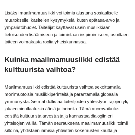
Lisäksi maailmamuusiikki voi toimia alustana sosiaaliselle
muutokselle, käsitellen kysymyksiä, kuten epätasa-arvo ja
ympäristöhuolet. Taiteilijat käyttävät usein musiikkiaan
tietoisuuden lisäämiseen ja toimintaan inspiroimiseen, osoittaen
taiteen voimakasta roolia yhteiskunnassa.
Kuinka maailmamuusiikki edistää
kulttuurista vaihtoa?
Maailmamuusiikki edistää kulttuurista vaihtoa sekoittamalla
monimuotoisia musiikkiperinteitä ja parantamalla globaalia
ymmärrystä. Se mahdollistaa taiteilijoiden yhteistyön rajojen yli,
jakaen ainutlaatuisia ääniä ja tarinoita. Tämä vuorovaikutus
edistää kulttuurista arvostusta ja kannustaa dialogiin eri
yhteisöjen välillä. Tämän seurauksena maailmamuusiikki toimii
siltoina, yhdistäen ihmisiä yhteisten kokemusten kautta ja