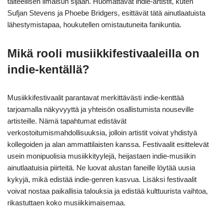
taiteellisen ilmaisun sijaan. Huomattavat indie-artistit, kuten
Sufjan Stevens ja Phoebe Bridgers, esittävät tätä ainutlaatuista
lähestymistapaa, houkutellen omistautuneita fanikuntia.
Mikä rooli musiikkifestivaaleilla on
indie-kentällä?
Musiikkifestivaalit parantavat merkittävästi indie-kenttää
tarjoamalla näkyvyyttä ja yhteisön osallistumista nouseville
artisteille. Nämä tapahtumat edistävät
verkostoitumismahdollisuuksia, jolloin artistit voivat yhdistyä
kollegoiden ja alan ammattilaisten kanssa. Festivaalit esittelevät
usein monipuolisia musiikkityylejä, heijastaen indie-musiikin
ainutlaatuisia piirteitä. Ne luovat alustan faneille löytää uusia
kykyjä, mikä edistää indie-genren kasvua. Lisäksi festivaalit
voivat nostaa paikallisia talouksia ja edistää kulttuurista vaihtoa,
rikastuttaen koko musiikkimaisemaa.