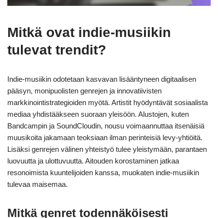
Mitkä ovat indie-musiikin
tulevat trendit?
Indie-musiikin odotetaan kasvavan lisääntyneen digitaalisen
pääsyn, monipuolisten genrejen ja innovatiivisten
markkinointistrategioiden myötä. Artistit hyödyntävät sosiaalista
mediaa yhdistääkseen suoraan yleisöön. Alustojen, kuten
Bandcampin ja SoundCloudin, nousu voimaannuttaa itsenäisiä
muusikoita jakamaan teoksiaan ilman perinteisiä levy-yhtiöitä.
Lisäksi genrejen välinen yhteistyö tulee yleistymään, parantaen
luovuutta ja ulottuvuutta. Aitouden korostaminen jatkaa
resonoimista kuuntelijoiden kanssa, muokaten indie-musiikin
tulevaa maisemaa.
Mitkä genret todennäköisesti