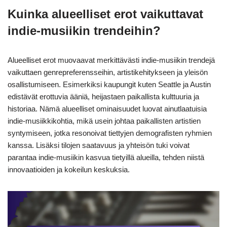
Kuinka alueelliset erot vaikuttavat
indie-musiikin trendeihin?
Alueelliset erot muovaavat merkittävästi indie-musiikin trendejä
vaikuttaen genrepreferensseihin, artistikehitykseen ja yleisön
osallistumiseen. Esimerkiksi kaupungit kuten Seattle ja Austin
edistävät erottuvia ääniä, heijastaen paikallista kulttuuria ja
historiaa. Nämä alueelliset ominaisuudet luovat ainutlaatuisia
indie-musiikkikohtia, mikä usein johtaa paikallisten artistien
syntymiseen, jotka resonoivat tiettyjen demografisten ryhmien
kanssa. Lisäksi tilojen saatavuus ja yhteisön tuki voivat
parantaa indie-musiikin kasvua tietyillä alueilla, tehden niistä
innovaatioiden ja kokeilun keskuksia.