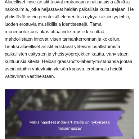
Alueelliset indie-artistit tuovat mukanaan ainutlaatuisia ääniä ja
näkökulmia, jotka heijastavat heidän paikallisia kulttuurejaan. He
yhdistävät usein perinteisiä elementtejä nykyaikaisiin tyyleihin,
luoden erottuvia musiikillisia identiteettejä. Tämä
monimuotoisuus rikastuttaa indie-musiikkikenttää,
mahdollistaen innovatiivisen tarinankerronnan ja kokeilun.
Lisäksi alueelliset artistit edistävät yhteisön osallistumista
paikallisten esitysten ja yhteistyöprojektien kautta, vahvistaen
kulttuurisia siteitä. Heidän grassroots-lähestymistapansa johtaa
usein aitoihin yhteyksiin yleisön kanssa, erottamalla heidät
valtavirran vastineistaan.