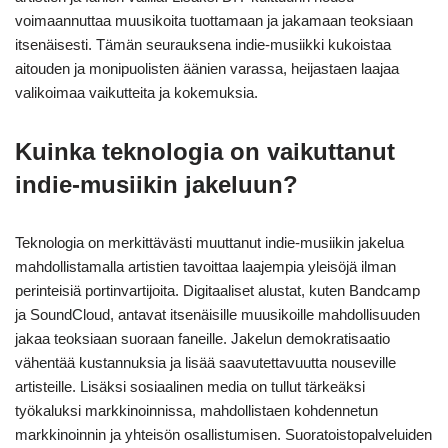
voimaannuttaa muusikoita tuottamaan ja jakamaan teoksiaan
itsenäisesti. Tämän seurauksena indie-musiikki kukoistaa
aitouden ja monipuolisten äänien varassa, heijastaen laajaa
valikoimaa vaikutteita ja kokemuksia.
Kuinka teknologia on vaikuttanut
indie-musiikin jakeluun?
Teknologia on merkittävästi muuttanut indie-musiikin jakelua
mahdollistamalla artistien tavoittaa laajempia yleisöjä ilman
perinteisiä portinvartijoita. Digitaaliset alustat, kuten Bandcamp
ja SoundCloud, antavat itsenäisille muusikoille mahdollisuuden
jakaa teoksiaan suoraan faneille. Jakelun demokratisaatio
vähentää kustannuksia ja lisää saavutettavuutta nouseville
artisteille. Lisäksi sosiaalinen media on tullut tärkeäksi
työkaluksi markkinoinnissa, mahdollistaen kohdennetun
markkinoinnin ja yhteisön osallistumisen. Suoratoistopalveluiden