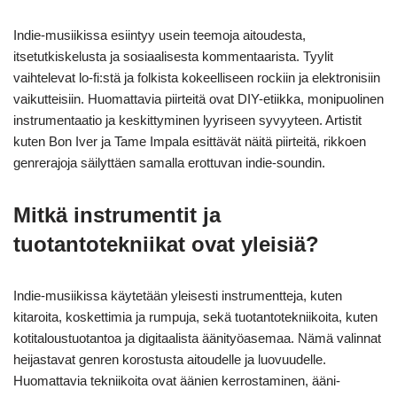
Indie-musiikissa esiintyy usein teemoja aitoudesta,
itsetutkiskelusta ja sosiaalisesta kommentaarista. Tyylit
vaihtelevat lo-fi:stä ja folkista kokeelliseen rockiin ja elektronisiin
vaikutteisiin. Huomattavia piirteitä ovat DIY-etiikka, monipuolinen
instrumentaatio ja keskittyminen lyyriseen syvyyteen. Artistit
kuten Bon Iver ja Tame Impala esittävät näitä piirteitä, rikkoen
genrerajoja säilyttäen samalla erottuvan indie-soundin.
Mitkä instrumentit ja
tuotantotekniikat ovat yleisiä?
Indie-musiikissa käytetään yleisesti instrumentteja, kuten
kitaroita, koskettimia ja rumpuja, sekä tuotantotekniikoita, kuten
kotitaloustuotantoa ja digitaalista äänityöasemaa. Nämä valinnat
heijastavat genren korostusta aitoudelle ja luovuudelle.
Huomattavia tekniikoita ovat äänien kerrostaminen, ääni-