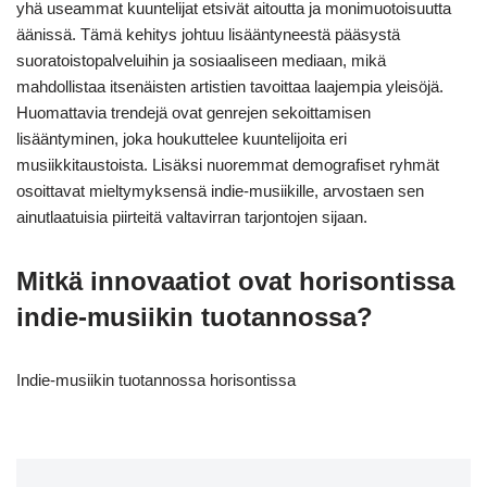
yhä useammat kuuntelijat etsivät aitoutta ja monimuotoisuutta
äänissä. Tämä kehitys johtuu lisääntyneestä pääsystä
suoratoistopalveluihin ja sosiaaliseen mediaan, mikä
mahdollistaa itsenäisten artistien tavoittaa laajempia yleisöjä.
Huomattavia trendejä ovat genrejen sekoittamisen
lisääntyminen, joka houkuttelee kuuntelijoita eri
musiikkitaustoista. Lisäksi nuoremmat demografiset ryhmät
osoittavat mieltymyksensä indie-musiikille, arvostaen sen
ainutlaatuisia piirteitä valtavirran tarjontojen sijaan.
Mitkä innovaatiot ovat horisontissa
indie-musiikin tuotannossa?
Indie-musiikin tuotannossa horisontissa