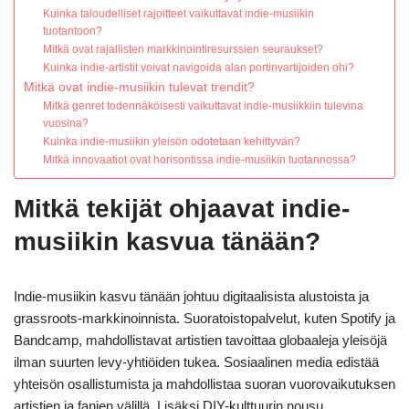
Kuinka taloudelliset rajoitteet vaikuttavat indie-musiikin
tuotantoon?
Mitkä ovat rajallisten markkinointiresurssien seuraukset?
Kuinka indie-artistit voivat navigoida alan portinvartijoiden ohi?
Mitkä ovat indie-musiikin tulevat trendit?
Mitkä genret todennäköisesti vaikuttavat indie-musiikkiin tulevina
vuosina?
Kuinka indie-musiikin yleisön odotetaan kehittyvän?
Mitkä innovaatiot ovat horisontissa indie-musiikin tuotannossa?
Mitkä tekijät ohjaavat indie-
musiikin kasvua tänään?
Indie-musiikin kasvu tänään johtuu digitaalisista alustoista ja
grassroots-markkinoinnista. Suoratoistopalvelut, kuten Spotify ja
Bandcamp, mahdollistavat artistien tavoittaa globaaleja yleisöjä
ilman suurten levy-yhtiöiden tukea. Sosiaalinen media edistää
yhteisön osallistumista ja mahdollistaa suoran vuorovaikutuksen
artistien ja fanien välillä. Lisäksi DIY-kulttuurin nousu