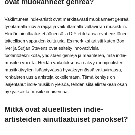
ovat muokanneet genreä?
Vakiintuneet indie-artistit ovat merkittävästi muokanneet genreä
työntämällä luovia rajoja ja vaikuttamalla valtavirran musiikkiin.
Heidän ainutlaatuiset äänensä ja DIY-etiikkansa ovat edistäneet
taiteellisen vapauden kulttuuria. Esimerkiksi artistit kuten Bon
Iver ja Sufjan Stevens ovat esitelty innovatiivisia
tuotantotekniikoita, yhdistäen genrejä ja määritellen, mitä indie-
musiikki voi olla. Heidän vaikutuksensa näkyy monipuolisten
musiikkityylien lisääntyvässä hyväksynnässä valtavirrassa,
rohkaisten uusia artisteja kokeilemaan. Tämä kehitys on
laajentanut indie-musiikin yleisöä, tehden siitä elintärkeän osan
nykyaikaista musiikkimaisemaa.
Mitkä ovat alueellisten indie-
artisteiden ainutlaatuiset panokset?