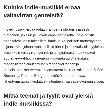
Kuinka indie-musiikki eroaa
valtavirran genreistä?
Indie-musiikki eroaa valtavirran genreistä ensisijaisesti
tuotannon, jakelun ja luovan vapauden osalta. Indie-artistit
priorisoivat usein taiteellista ilmaisua kaupallisen menestyksen
sijaan, mikä johtaa monipuolisiin ääniin ja innovatiivisiin tyyleihin.
Toisin kuin valtavirran genret, joita tyypillisesti muokkaavat
suuret levy-yhtiöt, indie-musiikki omaksuu DIY-etiikan,
mahdollistaen ainutlaatuisen tarinankerronnan ja
henkilökohtaiset teemat. Huomattavat indie-artistit, kuten Sufjan
Stevens ja Phoebe Bridgers, esittävät tätä erottuvaa
lähestymistapaa, keskittyen aitouteen massavetovoiman sijaan.
Mitkä teemat ja tyylit ovat yleisiä
indie-musiikissa?