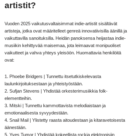
artistit?
Vuoden 2025 vaikutusvaltaisimmat indie-artistit sisältävät
artisteja, jotka ovat määritelleet genreä innovatiivisilla äänillä ja
vaikuttavilla sanoituksilla. Heidän panoksensa heijastaa indie-
musiikin kehittyvää maisemaa, jota leimaavat monipuoliset
vaikutteet ja vahva yhteys yleisöön. Huomattavia henkilöitä
ovat:
1. Phoebe Bridgers | Tunnettu itsetutkiskelevasta
laulunkirjoituksestaan ja yhteistyöstään.
2. Sufjan Stevens | Yhdistää orkesterimusiikkia folk-
elementteihin.
3. Mitski | Tunnettu kammottavista melodiaistaan ja
emotionaalisesta syvyydestään.
4. Snail Mail | Ylistetty raasta aitoudestaan ja kitaravetoisesta
äänestään.
5. Yves Tumor | Yhdistää kokeellista rockia elektronisiin