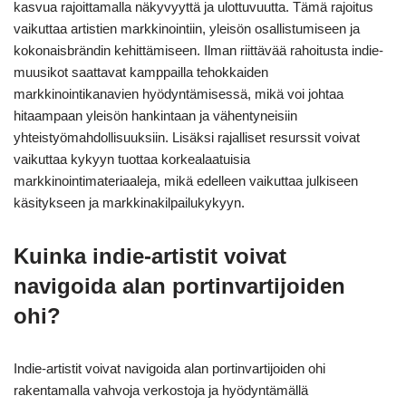
kasvua rajoittamalla näkyvyyttä ja ulottuvuutta. Tämä rajoitus
vaikuttaa artistien markkinointiin, yleisön osallistumiseen ja
kokonaisbrändin kehittämiseen. Ilman riittävää rahoitusta indie-
muusikot saattavat kamppailla tehokkaiden
markkinointikanavien hyödyntämisessä, mikä voi johtaa
hitaampaan yleisön hankintaan ja vähentyneisiin
yhteistyömahdollisuuksiin. Lisäksi rajalliset resurssit voivat
vaikuttaa kykyyn tuottaa korkealaatuisia
markkinointimateriaaleja, mikä edelleen vaikuttaa julkiseen
käsitykseen ja markkinakilpailukykyyn.
Kuinka indie-artistit voivat
navigoida alan portinvartijoiden
ohi?
Indie-artistit voivat navigoida alan portinvartijoiden ohi
rakentamalla vahvoja verkostoja ja hyödyntämällä