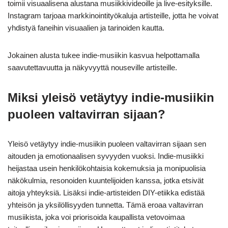
toimii visuaalisena alustana musiikkivideoille ja live-esityksille.
Instagram tarjoaa markkinointityökaluja artisteille, jotta he voivat
yhdistyä faneihin visuaalien ja tarinoiden kautta.
Jokainen alusta tukee indie-musiikin kasvua helpottamalla
saavutettavuutta ja näkyvyyttä nouseville artisteille.
Miksi yleisö vetäytyy indie-musiikin
puoleen valtavirran sijaan?
Yleisö vetäytyy indie-musiikin puoleen valtavirran sijaan sen
aitouden ja emotionaalisen syvyyden vuoksi. Indie-musiikki
heijastaa usein henkilökohtaisia kokemuksia ja monipuolisia
näkökulmia, resonoiden kuuntelijoiden kanssa, jotka etsivät
aitoja yhteyksiä. Lisäksi indie-artisteiden DIY-etiikka edistää
yhteisön ja yksilöllisyyden tunnetta. Tämä eroaa valtavirran
musiikista, joka voi priorisoida kaupallista vetovoimaa