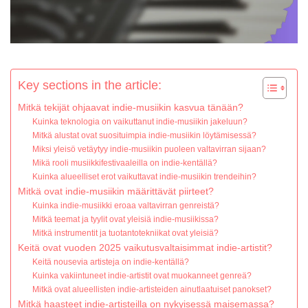
Key sections in the article:
Mitkä tekijät ohjaavat indie-musiikin kasvua tänään?
Kuinka teknologia on vaikuttanut indie-musiikin jakeluun?
Mitkä alustat ovat suosituimpia indie-musiikin löytämisessä?
Miksi yleisö vetäytyy indie-musiikin puoleen valtavirran sijaan?
Mikä rooli musiikkifestivaaleilla on indie-kentällä?
Kuinka alueelliset erot vaikuttavat indie-musiikin trendeihin?
Mitkä ovat indie-musiikin määrittävät piirteet?
Kuinka indie-musiikki eroaa valtavirran genreistä?
Mitkä teemat ja tyylit ovat yleisiä indie-musiikissa?
Mitkä instrumentit ja tuotantotekniikat ovat yleisiä?
Keitä ovat vuoden 2025 vaikutusvaltaisimmat indie-artistit?
Keitä nousevia artisteja on indie-kentällä?
Kuinka vakiintuneet indie-artistit ovat muokanneet genreä?
Mitkä ovat alueellisten indie-artisteiden ainutlaatuiset panokset?
Mitkä haasteet indie-artisteilla on nykyisessä maisemassa?