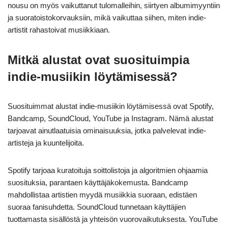
nousu on myös vaikuttanut tulomalleihin, siirtyen albumimyyntiin
ja suoratoistokorvauksiin, mikä vaikuttaa siihen, miten indie-
artistit rahastoivat musiikkiaan.
Mitkä alustat ovat suosituimpia
indie-musiikin löytämisessä?
Suosituimmat alustat indie-musiikin löytämisessä ovat Spotify,
Bandcamp, SoundCloud, YouTube ja Instagram. Nämä alustat
tarjoavat ainutlaatuisia ominaisuuksia, jotka palvelevat indie-
artisteja ja kuuntelijoita.
Spotify tarjoaa kuratoituja soittolistoja ja algoritmien ohjaamia
suosituksia, parantaen käyttäjäkokemusta. Bandcamp
mahdollistaa artistien myydä musiikkia suoraan, edistäen
suoraa fanisuhdetta. SoundCloud tunnetaan käyttäjien
tuottamasta sisällöstä ja yhteisön vuorovaikutuksesta. YouTube