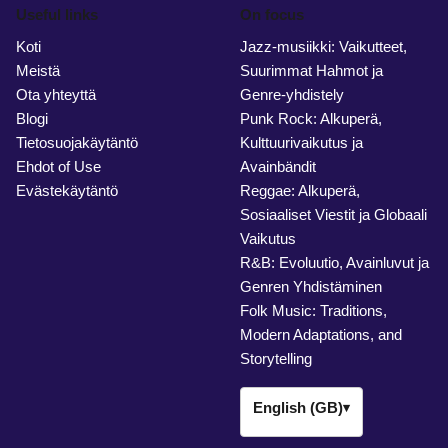
Useful links
On focus
Koti
Jazz-musiikki: Vaikutteet,
Meistä
Suurimmat Hahmot ja
Ota yhteyttä
Genre-yhdistely
Blogi
Punk Rock: Alkuperä,
Tietosuojakäytäntö
Kulttuurivaikutus ja
Ehdot of Use
Avainbändit
Evästekäytäntö
Reggae: Alkuperä,
Sosiaaliset Viestit ja Globaali
Vaikutus
R&B: Evoluutio, Avainluvut ja
Genren Yhdistäminen
Folk Music: Traditions,
Modern Adaptations, and
Storytelling
English (GB)
▾